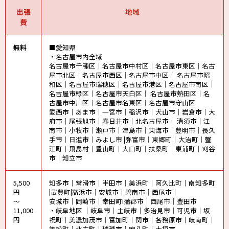
出張
地域
費
無料
■愛知県
・名古屋市内全域
名古屋市千種区｜名古屋市中村区｜名古屋市東区｜名古
屋市北区｜名古屋市西区｜名古屋市中区｜ 名古屋市昭
和区｜名古屋市瑞穂区｜名古屋市港区｜名古屋市南区｜
名古屋市緑区｜名古屋市天白区｜ 名古屋市熱田区｜名
古屋市中川区｜名古屋市名東区｜名古屋市守山区
愛西市｜あま市｜一宮市｜稲沢市｜犬山市｜岩倉市｜大
府市｜尾張旭市｜春日井市｜北名古屋市｜ 清須市｜江
南市｜小牧市｜瀬戸市｜津島市｜東海市｜豊明市｜長久
手市｜日進市｜みよし市 |弥富市｜東郷町｜大治町｜蟹
江町｜飛島村｜豊山町｜大口町｜扶桑町｜東浦町｜刈谷
市｜知立市
5,500
知多市｜常滑市｜半田市｜美浜町｜阿久比町｜南知多町
円
|武豊町|高浜市｜安城市｜碧南市｜西尾市｜
～
安城市｜岡崎市｜幸田町I蒲郡市｜西尾市｜豊田市
11,000
・岐阜地区 ｜岐阜市｜土岐市｜多治見市｜可児市｜坂
円
祝町｜美濃加茂市｜富加町｜関市｜各務原市｜岐南町｜
笠松町｜北方町｜瑞穂市｜安八町｜大垣市