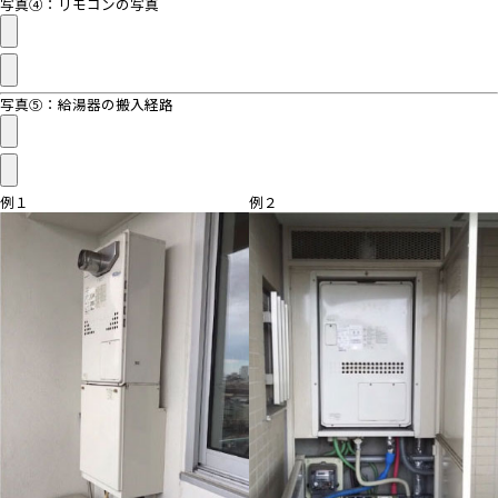
写真④：リモコンの写真
写真⑤：給湯器の搬入経路
例１
例２