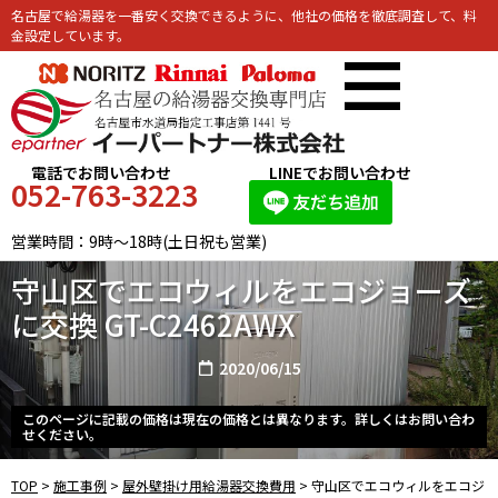
名古屋で給湯器を一番安く交換できるように、他社の価格を徹底調査して、料
金設定しています。
電話でお問い合わせ
LINEでお問い合わせ
052-763-3223
営業時間：9時～18時(土日祝も営業)
守山区でエコウィルをエコジョーズ
に交換 GT-C2462AWX
2020/06/15
このページに記載の価格は現在の価格とは異なります。詳しくはお問い合わ
せください。
TOP
>
施工事例
>
屋外壁掛け用給湯器交換費用
>
守山区でエコウィルをエコジ