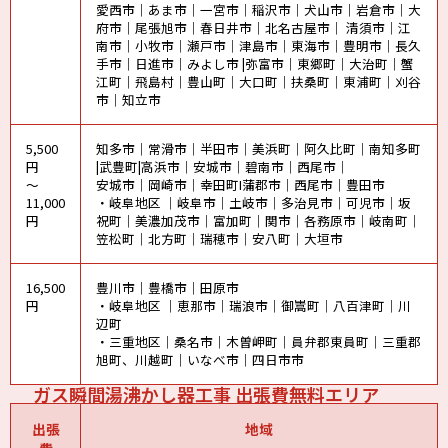
愛西市｜あま市｜一宮市｜稲沢市｜犬山市｜岩倉市｜大
府市｜尾張旭市｜春日井市｜北名古屋市｜ 清須市｜江
南市｜小牧市｜瀬戸市｜津島市｜東海市｜豊明市｜長久
手市｜日進市｜みよし市 |弥富市｜東郷町｜大治町｜蟹
江町｜飛島村｜豊山町｜大口町｜扶桑町｜東浦町｜刈谷
市｜知立市
5,500
知多市｜常滑市｜半田市｜美浜町｜阿久比町｜南知多町
円
|武豊町|高浜市｜安城市｜碧南市｜西尾市｜
～
安城市｜岡崎市｜幸田町I蒲郡市｜西尾市｜豊田市
11,000
・岐阜地区 ｜岐阜市｜土岐市｜多治見市｜可児市｜坂
円
祝町｜美濃加茂市｜富加町｜関市｜各務原市｜岐南町｜
笠松町｜北方町｜瑞穂市｜安八町｜大垣市
16,500
豊川市｜豊橋市｜田原市
円
・岐阜地区 ｜恵那市｜瑞浪市｜御嵩町｜八百津町｜川
辺町
・三重地区｜桑名市｜木曽岬町｜員弁郡東員町｜三重郡
旭町、川越町｜いなべ市｜四日市市
ガス瞬間湯沸かし器工事 出張費無料エリア
出張
地域