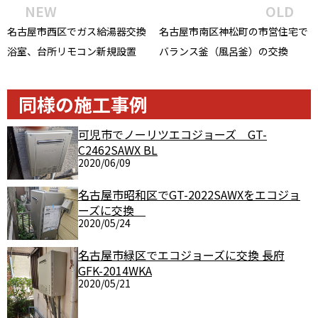
NEW
OLD
名古屋市西区でガス給湯器交換
名古屋市南区神松町の市営住宅で
浴室、台所リモコン新規設置
バランス釜（風呂釜）の交換
同様の施工事例
可児市でノーリツエコジョーズ GT-
C2462SAWX BL
2020/06/09
名古屋市昭和区でGT-2022SAWXをエコジョ
ーズに交換
2020/05/24
名古屋市緑区でエコジョーズに交換 長府
GFK-2014WKA
2020/05/21