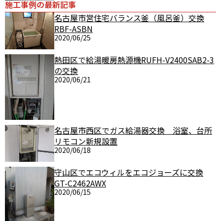
施工事例の最新記事
名古屋市営住宅バランス釜（風呂釜）交換
RBF-ASBN
2020/06/25
熱田区で給湯暖房熱源機RUFH-V2400SAB2-3
の交換
2020/06/21
名古屋市西区でガス給湯器交換 浴室、台所
リモコン新規設置
2020/06/18
守山区でエコウィルをエコジョーズに交換
GT-C2462AWX
2020/06/15