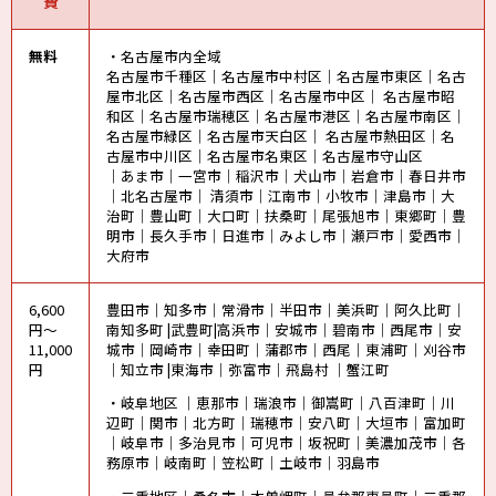
費
無料
・名古屋市内全域
名古屋市千種区｜名古屋市中村区｜名古屋市東区｜名古
屋市北区｜名古屋市西区｜名古屋市中区｜ 名古屋市昭
和区｜名古屋市瑞穂区｜名古屋市港区｜名古屋市南区｜
名古屋市緑区｜名古屋市天白区｜ 名古屋市熱田区｜名
古屋市中川区｜名古屋市名東区｜名古屋市守山区
｜あま市｜一宮市｜稲沢市｜犬山市｜岩倉市｜春日井市
｜北名古屋市｜ 清須市｜江南市｜小牧市｜津島市｜大
治町｜豊山町｜大口町｜扶桑町｜尾張旭市｜東郷町｜豊
明市｜長久手市｜日進市｜みよし市｜瀬戸市｜愛西市｜
大府市
6,600
豊田市｜知多市｜常滑市｜半田市｜美浜町｜阿久比町｜
円～
南知多町 |武豊町|高浜市｜安城市｜碧南市｜西尾市｜安
11,000
城市｜岡崎市｜幸田町｜蒲郡市｜西尾｜東浦町｜刈谷市
円
｜知立市 |東海市｜弥富市｜飛島村 ｜蟹江町
・岐阜地区 ｜恵那市｜瑞浪市｜御嵩町｜八百津町｜川
辺町｜関市｜北方町｜瑞穂市｜安八町｜大垣市｜富加町
｜岐阜市｜多治見市｜可児市｜坂祝町｜美濃加茂市｜各
務原市｜岐南町｜笠松町｜土岐市｜羽島市