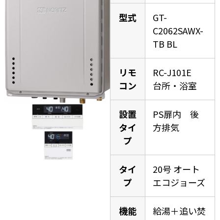
型式
GT-
C2062SAWX-
TB BL
リモ
RC-J101E
コン
台所・浴室
設置
PS扉内 後
タイ
方排気
プ
タイ
20号 オート
プ
エコジョーズ
機能
給湯＋追い焚