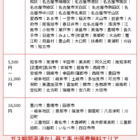
和区｜名古屋市瑞穂区｜名古屋市港区｜名古屋市南区｜
名古屋市緑区｜名古屋市天白区｜ 名古屋市熱田区｜名
古屋市中川区｜名古屋市名東区｜名古屋市守山区
愛西市｜あま市｜一宮市｜稲沢市｜犬山市｜岩倉市｜大
府市｜尾張旭市｜春日井市｜北名古屋市｜ 清須市｜江
南市｜小牧市｜瀬戸市｜津島市｜東海市｜豊明市｜長久
手市｜日進市｜みよし市 |弥富市｜東郷町｜大治町｜蟹
江町｜飛島村｜豊山町｜大口町｜扶桑町｜東浦町｜刈谷
市｜知立市
5,500
知多市｜常滑市｜半田市｜美浜町｜阿久比町｜南知多町
円
|武豊町|高浜市｜安城市｜碧南市｜西尾市｜
～
安城市｜岡崎市｜幸田町I蒲郡市｜西尾市｜豊田市
11,000
・岐阜地区 ｜岐阜市｜土岐市｜多治見市｜可児市｜坂
円
祝町｜美濃加茂市｜富加町｜関市｜各務原市｜岐南町｜
笠松町｜北方町｜瑞穂市｜安八町｜大垣市
16,500
豊川市｜豊橋市｜田原市
円
・岐阜地区 ｜恵那市｜瑞浪市｜御嵩町｜八百津町｜川
辺町
・三重地区｜桑名市｜木曽岬町｜員弁郡東員町｜三重郡
旭町、川越町｜いなべ市｜四日市市
ガス瞬間湯沸かし器工事 出張費無料エリア