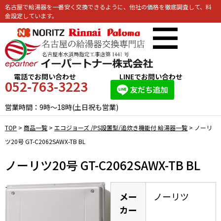
名古屋で給湯器を一番安く交換できるように、他社の価格を徹底調査して、料
金設定しています。
電話でお問い合わせ
LINEでお問い合わせ
052-763-3223
営業時間：9時～18時(土日祝も営業)
TOP
>
商品一覧
>
エコジョーズ /PS設置型/追炊き機能付 給湯器一覧
>
ノーリ
ツ20号 GT-C2062SAWX-TB BL
ノーリツ20号 GT-C2062SAWX-TB BL
メー
ノーリツ
カー