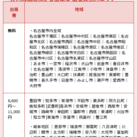
出張
地域
費
無料
・名古屋市内全域
名古屋市千種区｜名古屋市中村区｜名古屋市東区｜名古
屋市北区｜名古屋市西区｜名古屋市中区｜ 名古屋市昭
和区｜名古屋市瑞穂区｜名古屋市港区｜名古屋市南区｜
名古屋市緑区｜名古屋市天白区｜ 名古屋市熱田区｜名
古屋市中川区｜名古屋市名東区｜名古屋市守山区
｜あま市｜一宮市｜稲沢市｜犬山市｜岩倉市｜春日井市
｜北名古屋市｜ 清須市｜江南市｜小牧市｜津島市｜大
治町｜豊山町｜大口町｜扶桑町｜尾張旭市｜東郷町｜豊
明市｜長久手市｜日進市｜みよし市｜瀬戸市｜愛西市｜
大府市
6,600
豊田市｜知多市｜常滑市｜半田市｜美浜町｜阿久比町｜
円～
南知多町 |武豊町|高浜市｜安城市｜碧南市｜西尾市｜安
11,000
城市｜岡崎市｜幸田町｜蒲郡市｜西尾｜東浦町｜刈谷市
円
｜知立市 |東海市｜弥富市｜飛島村 ｜蟹江町
・岐阜地区 ｜恵那市｜瑞浪市｜御嵩町｜八百津町｜川
辺町｜関市｜北方町｜瑞穂市｜安八町｜大垣市｜富加町