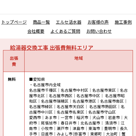
トップページ
商品一覧
エルセ活水器
お客様の声
施工事例
会社概要
よくあるご質問
お問い合わせ
給湯器交換工事 出張費無料エリア
出張
地域
費
無料
■愛知県
・名古屋市内全域
名古屋市千種区｜名古屋市中村区｜名古屋市東区｜名古
屋市北区｜名古屋市西区｜名古屋市中区｜ 名古屋市昭
和区｜名古屋市瑞穂区｜名古屋市港区｜名古屋市南区｜
名古屋市緑区｜名古屋市天白区｜ 名古屋市熱田区｜名
古屋市中川区｜名古屋市名東区｜名古屋市守山区
愛西市｜あま市｜一宮市｜稲沢市｜犬山市｜岩倉市｜大
府市｜尾張旭市｜春日井市｜北名古屋市｜ 清須市｜江
南市｜小牧市｜瀬戸市｜津島市｜東海市｜豊明市｜長久
手市｜日進市｜みよし市 |弥富市｜東郷町｜大治町｜蟹