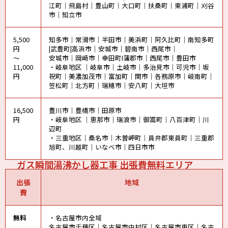
江町｜飛島村｜豊山町｜大口町｜扶桑町｜東浦町｜刈谷
市｜知立市
5,500
知多市｜常滑市｜半田市｜美浜町｜阿久比町｜南知多町
円
|武豊町|高浜市｜安城市｜碧南市｜西尾市｜
～
安城市｜岡崎市｜幸田町I蒲郡市｜西尾市｜豊田市
11,000
・岐阜地区 ｜岐阜市｜土岐市｜多治見市｜可児市｜坂
円
祝町｜美濃加茂市｜富加町｜関市｜各務原市｜岐南町｜
笠松町｜北方町｜瑞穂市｜安八町｜大垣市
16,500
豊川市｜豊橋市｜田原市
円
・岐阜地区 ｜恵那市｜瑞浪市｜御嵩町｜八百津町｜川
辺町
・三重地区｜桑名市｜木曽岬町｜員弁郡東員町｜三重郡
旭町、川越町｜いなべ市｜四日市市
ガス瞬間湯沸かし器工事 出張費無料エリア
出張
地域
費
無料
・名古屋市内全域
名古屋市千種区｜名古屋市中村区｜名古屋市東区｜名古